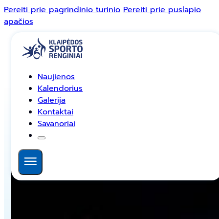
Pereiti prie pagrindinio turinio
Pereiti prie puslapio
apačios
Naujienos
Naujienos
Kalendorius
Kalendorius
Galerija
Galerija
Kontaktai
Kontaktai
Bėgimas Laisvės gynėjų dienai – sau
Savanoriai
Savanoriai
Atnaujinta: 14 sausio, 2025
SPORTO FESTIVALIS
Facebook
Instagram
TikTok