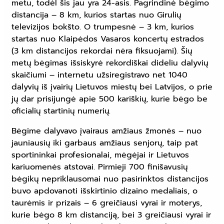
metu, todėl šis jau yra 24-asis. Pagrindinė bėgimo
distancija – 8 km, kurios startas nuo Girulių
televizijos bokšto. O trumpesnė – 3 km, kurios
startas nuo Klaipėdos Vasaros koncertų estrados
(3 km distancijos rekordai nėra fiksuojami). Šių
metų bėgimas išsiskyrė rekordiškai dideliu dalyvių
skaičiumi – internetu užsiregistravo net 1040
dalyvių iš įvairių Lietuvos miestų bei Latvijos, o prie
jų dar prisijungė apie 500 kariškių, kurie bėgo be
oficialių startinių numerių.
Bėgime dalyvavo įvairaus amžiaus žmonės – nuo
jauniausių iki garbaus amžiaus senjorų, taip pat
sportininkai profesionalai, mėgėjai ir Lietuvos
kariuomenės atstovai. Pirmieji 700 finišavusių
bėgikų nepriklausomai nuo pasirinktos distancijos
buvo apdovanoti išskirtinio dizaino medaliais, o
taurėmis ir prizais – 6 greičiausi vyrai ir moterys,
kurie bėgo 8 km distanciją, bei 3 greičiausi vyrai ir