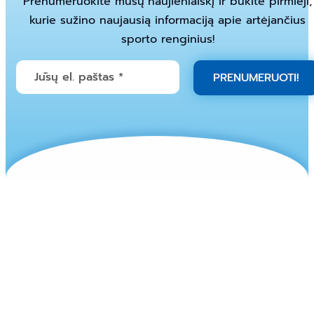
Prenumeruokite mūsų naujienlaiškį ir būkite pirmieji,
kurie sužino naujausią informaciją apie artėjančius
sporto renginius!