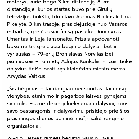
moterys, kurie bėgo 3 km distanciją. 8 km
distancijoje, kurios startas buvo prie Girulių
televizijos bokšto, triumfavo Aurimas Rimkus ir Lina
Pikelytė. 3 km trasoje, prasidėjusioje nuo Vasaros
estrados, greičiausiai finišą pasiekė Dominykas
Umantas ir Lėja Jansonaitė. Prizais apdovanoti
buvo ne tik greičiausi bėgimo dalyviai, bet ir
vyriausias – 79-erių Bronislavas Norvilas bei
jauniausias – 6 metų Adrijus Kunkulis. Prizus įteikė
dalyvius finiše pasitikęs Klaipėdos miesto meras
Arvydas Vaitkus.
„Šis bėgimas – tai daugiau nei sportas. Tai mūsų
vienybės, atminimo ir pagarbos laisvės gynėjams
simbolis. Esame dėkingi kiekvienam dalyviui, kuris
savo pastangomis ir dalyvavimu prisidėjo prie šios
prasmingos dienos paminėjimo“,- sakė renginio
organizatoriai.
24-ojo Laisvės gynėjų bėgimo Sausio 13-ajai