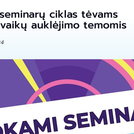
eminarų ciklas tėvams
s vaikų auklėjimo temomi
24