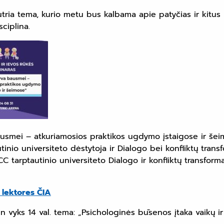
autria tema, kurio metu bus kalbama apie patyčias ir kitus
sciplina.
smei – atkuriamosios praktikos ugdymo įstaigose ir šeimos
tinio universiteto dėstytoja ir Dialogo bei konfliktų tran
C tarptautinio universiteto Dialogo ir konfliktų transfor
 lektores ČIA
n vyks 14 val. tema: „Psichologinės būsenos įtaka vaikų ir