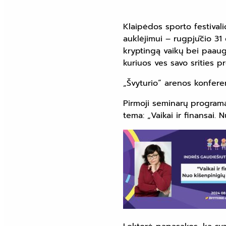
Klaipėdos sporto festivalio
auklėjimui – rugpjūčio 31 
kryptingą vaikų bei paaug
kuriuos ves savo srities pr
„Švyturio“ arenos konferenc
Pirmoji seminarų programą
tema: „Vaikai ir finansai. 