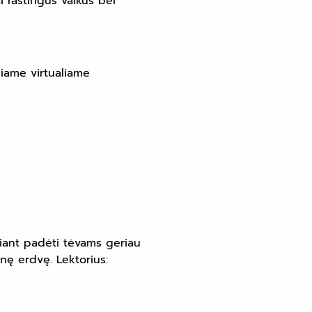
i raštingus vaikus bei
niame virtualiame
ekiant padėti tėvams geriau
inę erdvę. Lektorius: