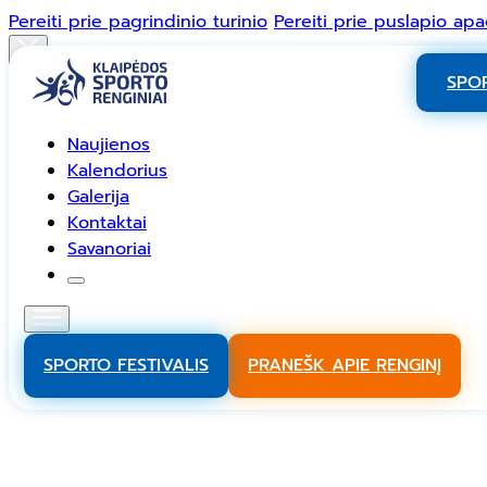
Pereiti prie pagrindinio turinio
Pereiti prie puslapio apa
Naujienos
Kalendorius
Galerija
Kontaktai
Savanoriai
SPOR
Facebook
Naujienos
Instagram
Kalendorius
Galerija
TikTok
Kontaktai
YouTube
Savanoriai
SPORTO FESTIVALIS
PRANEŠK APIE RENGINĮ