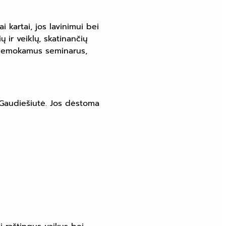
i kartai, jos lavinimui bei
 ir veiklų, skatinančių
4 nemokamus seminarus,
 Gaudiešiutė. Jos dėstoma