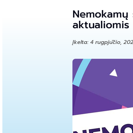
Nemokamų s
aktualiomi
Įkelta: 4 rugpjūčio, 20