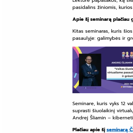
Lektorė papasakos, ką svar
pasidalins žiniomis, kurios
Apie šį seminarą plačiau 
Kitas seminaras, kuris šio
pasaulyje: galimybės ir g
Seminare, kuris vyks 12 va
suprasti šiuolaikinį virtua
Andrej Šliamin – kiberne
Plačiau apie šį
seminarą Č