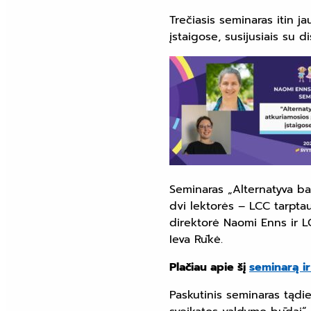
Trečiasis seminaras itin j
įstaigose, susijusiais su di
Seminaras „Alternatyva bau
dvi lektorės – LCC tarptau
direktorė Naomi Enns ir LC
Ieva Rūkė.
Plačiau apie šį
seminarą ir
Paskutinis seminaras tądie