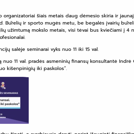
 organizatoriai šiais metais daug dėmesio skiria ir jaunaja
d. Būrelių ir sporto mugės metu, be begalės įvairių būrelių
lių užimtumą mokslo metais, visi tėvai bus kviečiami į 
ofesionalai.
ijų salėje seminarai vyks nuo 11 iki 15 val.
 nuo 11 val. pradės asmeninių finansų konsultantė Indrė
Nuo kišenpinigių iki paskolos“.