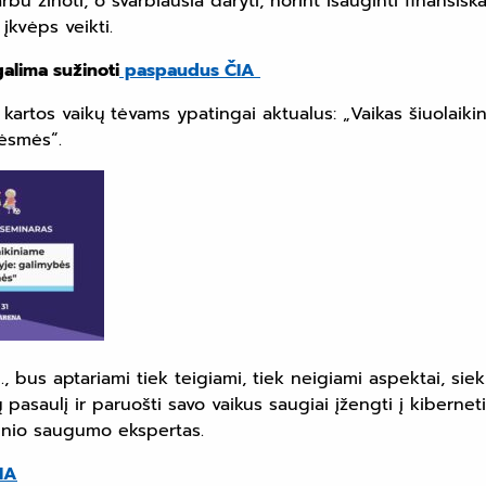
bu žinoti, o svarbiausia daryti, norint išauginti finansiška
 įkvėps veikti.
galima sužinoti
paspaudus ČIA
s kartos vaikų tėvams ypatingai aktualus: „Vaikas šiuolaiki
rėsmės“.
l., bus aptariami tiek teigiami, tiek neigiami aspektai, si
lų pasaulį ir paruošti savo vaikus saugiai įžengti į kibernet
tinio saugumo ekspertas.
IA