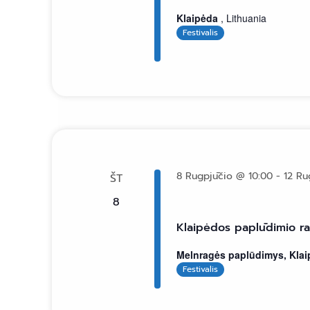
Klaipėda
, Lithuania
Festivalis
8 Rugpjūčio @ 10:00
-
12 Ru
ŠT
8
Klaipėdos paplūdimio ran
Melnragės paplūdimys, Kla
Festivalis