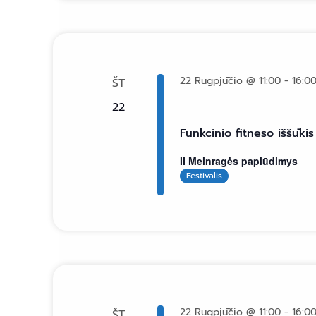
22 Rugpjūčio @ 11:00
-
16:0
ŠT
22
Funkcinio fitneso iššūk
II Melnragės paplūdimys
Festivalis
22 Rugpjūčio @ 11:00
-
16:0
ŠT