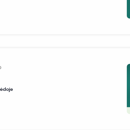
0
pėdoje