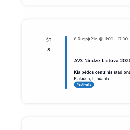
8 Rugpjūčio @ 11:00
-
17:00
ŠT
8
AVS Nindzė Lietuva 2026
Klaipėdos centrinis stadio
Klaipėda, Lithuania
Festivalis