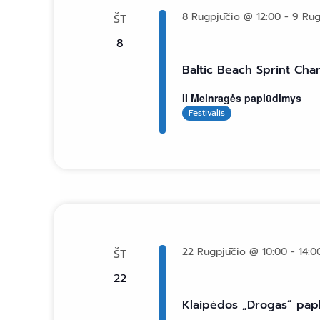
8 Rugpjūčio @ 12:00
-
9 Rug
ŠT
8
Baltic Beach Sprint Cham
II Melnragės paplūdimys
Festivalis
22 Rugpjūčio @ 10:00
-
14:0
ŠT
22
Klaipėdos „Drogas” paplū