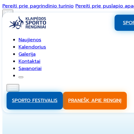
Pereiti prie pagrindinio turinio
Pereiti prie puslapio apa
Naujienos
Kalendorius
Galerija
Kontaktai
Savanoriai
SPOR
Facebook
Naujienos
Instagram
Kalendorius
Galerija
TikTok
Kontaktai
YouTube
Savanoriai
SPORTO FESTIVALIS
PRANEŠK APIE RENGINĮ