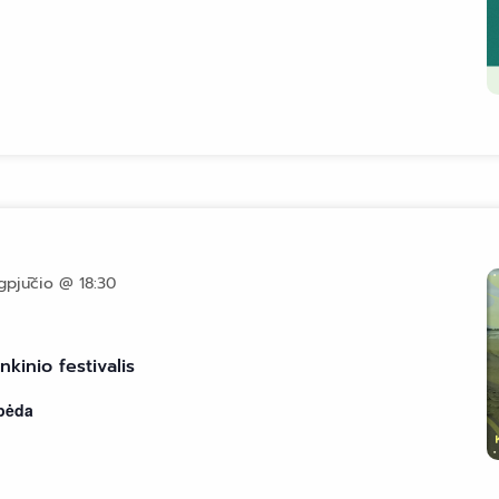
gpjūčio @ 18:30
kinio festivalis
ipėda