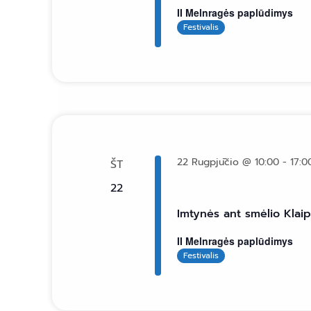
II Melnragės paplūdimys
Festivalis
22 Rugpjūčio @ 10:00
-
17:0
ŠT
22
Imtynės ant smėlio Klai
II Melnragės paplūdimys
Festivalis