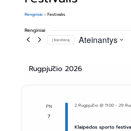
Renginiai
Festivalis
Renginiai
Ateinantys
Į šiandieną
Pasirinkti
datą
Rugpjūčio 2026
2 Rugpjūčio @ 11:00
-
29 Ru
PN
7
Klaipėdos sporto festiva