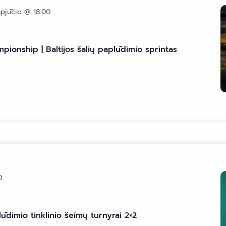
pjūčio @ 18:00
pionship | Baltijos šalių paplūdimio sprintas
0
dimio tinklinio šeimų turnyrai 2×2