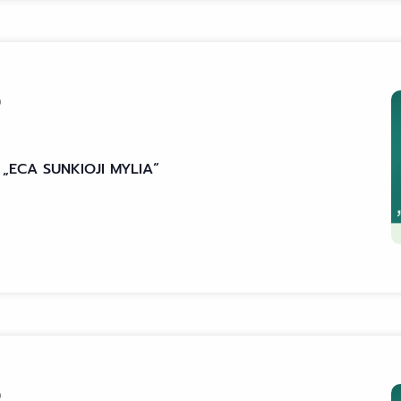
0
is „ECA SUNKIOJI MYLIA“
0